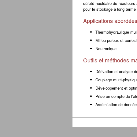
sûreté nucléaire de réacteurs 
pour le stockage à long terme 
Applications abordée
Thermohydraulique mul
Milieu poreux et corros
Neutronique
Outils et méthodes m
Dérivation et analyse 
Couplage multi-physiqu
Développement et opti
Prise en compte de l’al
Assimilation de donnée