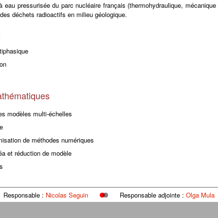
à eau pressurisée du parc nucléaire français (thermohydraulique, mécanique d
des déchets radioactifs en milieu géologique.
s
tiphasique
ion
athématiques
des modèles multi-échelles
e
misation de méthodes numériques
éa et réduction de modèle
s
Responsable :
Nicolas Seguin
Responsable adjointe :
Olga Mula