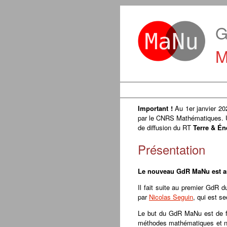
G
M
Important !
Au 1er janvier 2
par le CNRS Mathématiques. Un 
de diffusion du RT
Terre & Én
Présentation
Le nouveau GdR MaNu est ar
Il fait suite au premier GdR 
par
Nicolas Seguin
, qui est s
Le but du GdR MaNu est de fa
méthodes mathématiques et numé